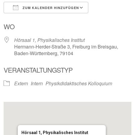
ZUM KALENDER HINZUFÜGEN
ICS herunterladen
Google Kalender
iCalendar
Office 365
Outlook Live
WO
Hörsaal 1, Physikalisches Institut
Hermann-Herder-Straße 3, Freiburg im Breisgau,
Baden-Württemberg, 79104
VERANSTALTUNGSTYP
Extern
Intern
Physikdidaktisches Kolloquium
Hörsaal 1, Physikalisches Institut