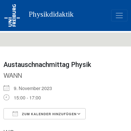
Physikdidaktik
Austauschnachmittag Physik
WANN
9. November 2023
15:00 - 17:00
ZUM KALENDER HINZUFÜGEN
ICS herunterladen
Google Kalender
iCalendar
Office 365
Outlook Live